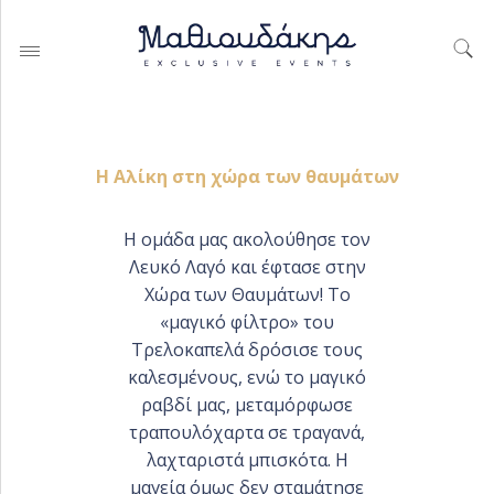
Η Αλίκη στη χώρα των θαυμάτων
ΓΆΜΟΙ
Η ομάδα μας ακολούθησε τον
Λευκό Λαγό και έφτασε στην
ΒΑΠΤΊΣΕΙΣ
Χώρα των Θαυμάτων! Το
ΕΤΑΙΡΊΚΕΣ ΕΚΔΗΛΏΣΕΙΣ &
«μαγικό φίλτρο» του
PARTIES
Τρελοκαπελά δρόσισε τους
καλεσμένους, ενώ το μαγικό
ραβδί μας, μεταμόρφωσε
τραπουλόχαρτα σε τραγανά,
PORTFOLIO ΟΡΓΆΝΩΣΗΣ
λαχταριστά μπισκότα. Η
ΓΆΜΟΥ
μαγεία όμως δεν σταμάτησε
BAPTISMS CREATIONS