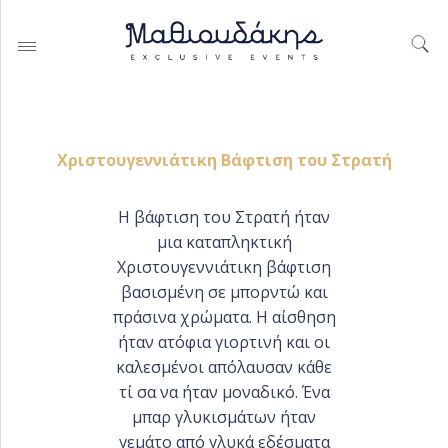
Χριστουγεννιάτικη Βάφτιση του Στρατή
ΓΆΜΟΙ
Η βάφτιση του Στρατή ήταν
μια καταπληκτική
ΒΑΠΤΊΣΕΙΣ
Χριστουγεννιάτικη βάφτιση
ΕΤΑΙΡΊΚΕΣ ΕΚΔΗΛΏΣΕΙΣ &
βασισμένη σε μπορντώ και
PARTIES
πράσινα χρώματα. Η αίσθηση
ήταν ατόφια γιορτινή και οι
καλεσμένοι απόλαυσαν κάθε
τί σα να ήταν μοναδικό. Ένα
PORTFOLIO ΟΡΓΆΝΩΣΗΣ
μπαρ γλυκισμάτων ήταν
ΓΆΜΟΥ
γεμάτο από γλυκά εδέσματα
BAPTISMS CREATIONS