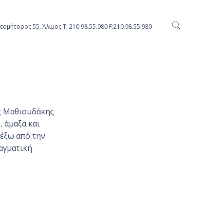
εομήτορος 55, Άλιμος Τ: 210.98.55.980 F:210.98.55.980
ής Μαθιουδάκης
, άμαξα και
έξω από την
αγματική