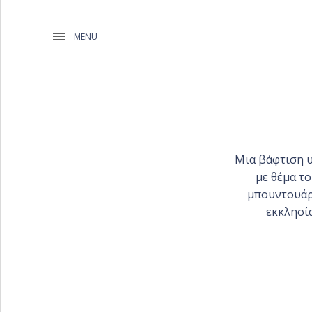
MENU
ΓΆΜΟΙ
Μια βάφτιση υ
ΒΑΠΤΊΣΕΙΣ
με θέμα το
ΕΤΑΙΡΊΚΕΣ ΕΚΔΗΛΏΣΕΙΣ &
μπουντουάρ
PARTIES
εκκλησί
PORTFOLIO ΟΡΓΆΝΩΣΗΣ
ΓΆΜΟΥ
BAPTISMS CREATIONS