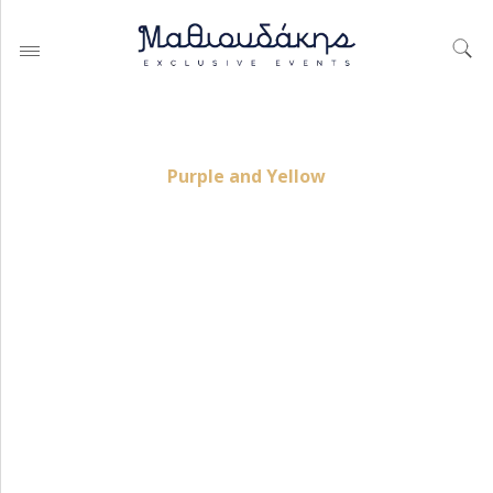
Purple and Yellow
ΓΆΜΟΙ
ΒΑΠΤΊΣΕΙΣ
ΕΤΑΙΡΊΚΕΣ ΕΚΔΗΛΏΣΕΙΣ &
PARTIES
PORTFOLIO ΟΡΓΆΝΩΣΗΣ
ΓΆΜΟΥ
BAPTISMS CREATIONS